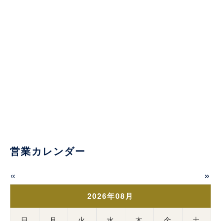
営業カレンダー
«
»
2026年08月
日
月
火
水
木
金
土